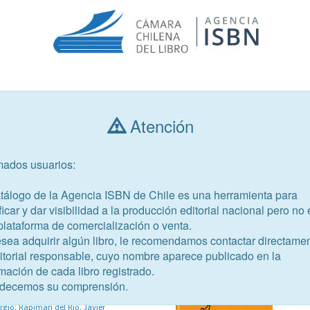
Consultar libros
Atención
mados usuarios:
Año de publicación
Público objetivo
atálogo de la Agencia ISBN de Chile es una herramienta para
ficar y dar visibilidad a la producción editorial nacional pero no 
plataforma de comercialización o venta.
esea adquirir algún libro, le recomendamos contactar directame
ditorial responsable, cuyo nombre aparece publicado en la
25-1
mación de cada libro registrado.
 el mapuche mongen
decemos su comprensión.
lef, Mariela; Praihuán Guerra,
rgio; Rapiman del Rio, Javier