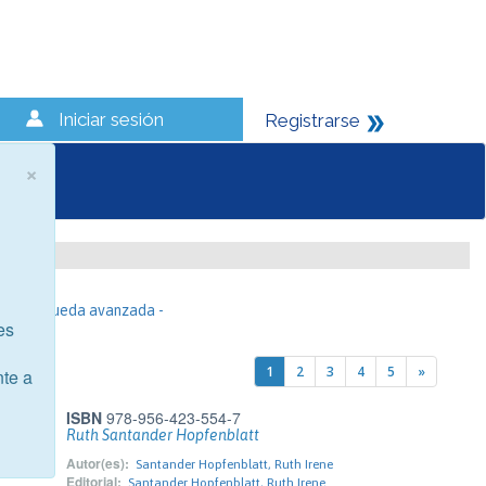
Iniciar sesión
Registrarse
×
- Búsqueda avanzada -
es
1
2
3
4
5
»
nte a
ISBN
978-956-423-554-7
Ruth Santander Hopfenblatt
Autor(es):
Santander Hopfenblatt, Ruth Irene
Editorial:
Santander Hopfenblatt, Ruth Irene