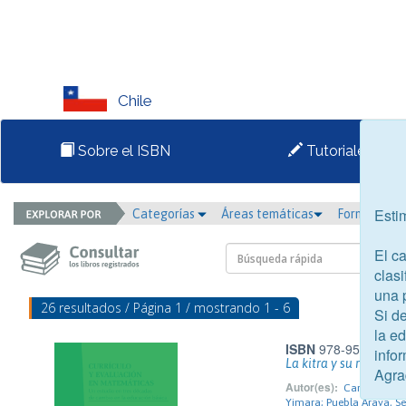
Chile
Sobre el ISBN
Tutoriales
Esti
Categorías
Áreas temáticas
Formato
El c
clasi
una 
26 resultados / Página 1 / mostrando 1 - 6
Si d
la e
ISBN
978-956-423-7
infor
La kitra y su rol en
Agra
Autor(es):
Cariman Puna
Yimara; Puebla Araya, Se