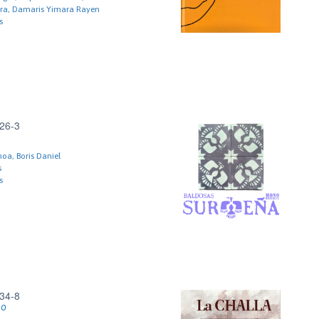
ra, Damaris Yimara Rayen
s
26-3
a, Boris Daniel
s
s
34-8
go