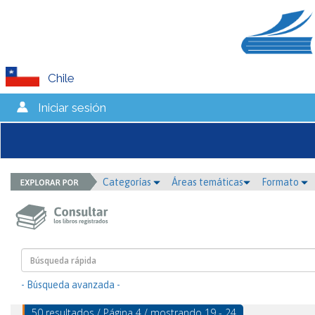
Chile
Iniciar sesión
Categorías
Áreas temáticas
Formato
- Búsqueda avanzada -
50 resultados / Página 4 / mostrando 19 - 24