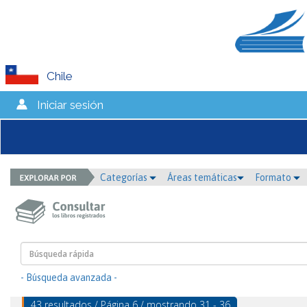
Chile
Iniciar sesión
Categorías
Áreas temáticas
Formato
- Búsqueda avanzada -
43 resultados / Página 6 / mostrando 31 - 36