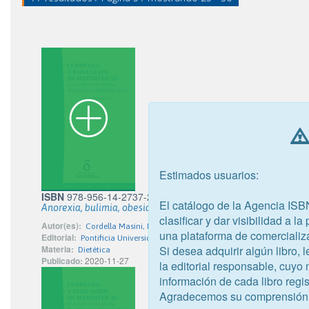
Estimados usuarios:
ISBN
978-956-14-2737-2
El catálogo de la Agencia ISB
Anorexia, bulimia, obesidad
clasificar y dar visibilidad a l
Autor(es):
Cordella Masini, María Patricia
una plataforma de comercializ
Editorial:
Pontificia Universidad Católica de Chile
Si desea adquirir algún libro,
Materia:
Dietética
Publicado:
2020-11-27
la editorial responsable, cuyo
información de cada libro regis
Agradecemos su comprensión