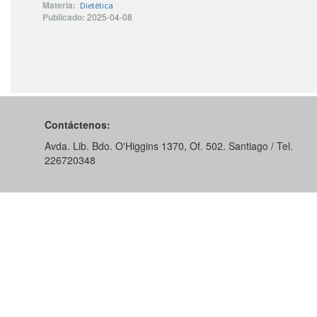
Materia:
Dietética
Publicado:
2025-04-08
Contáctenos:
Avda. Lib. Bdo. O'Higgins 1370, Of. 502. Santiago / Tel.
226720348