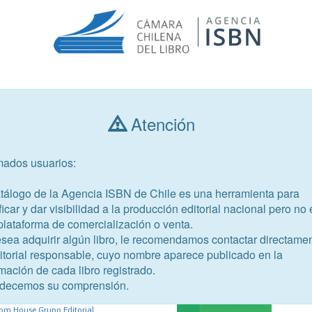
Consultar libros
Atención
mados usuarios:
Año de publicación
Público objetivo
atálogo de la Agencia ISBN de Chile es una herramienta para
ficar y dar visibilidad a la producción editorial nacional pero no 
plataforma de comercialización o venta.
esea adquirir algún libro, le recomendamos contactar directame
ditorial responsable, cuyo nombre aparece publicado en la
02-3
mación de cada libro registrado.
onal
decemos su comprensión.
aliente, Johana
om House Grupo Editorial