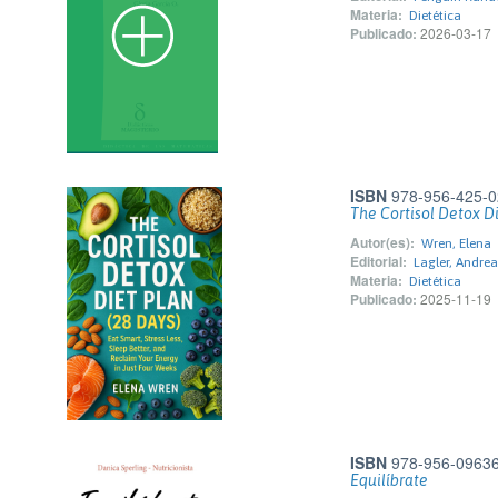
Materia:
Dietética
Publicado:
2026-03-17
ISBN
978-956-425-0
The Cortisol Detox Di
Autor(es):
Wren, Elena
Editorial:
Lagler, Andre
Materia:
Dietética
Publicado:
2025-11-19
ISBN
978-956-09636
Equilíbrate