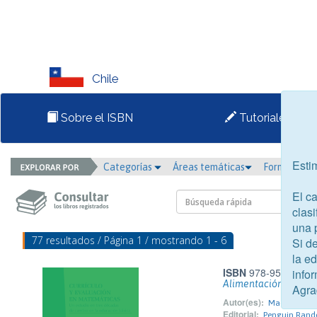
Chile
Sobre el ISBN
Tutoriales
Esti
Categorías
Áreas temáticas
Formato
El c
clasi
una 
77 resultados / Página 1 / mostrando 1 - 6
Si d
la e
ISBN
978-956-6489-
infor
Alimentación emoci
Agra
Autor(es):
Maercovich V
Editorial:
Penguin Rand