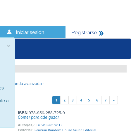
Iniciar sesión
Registrarse
×
- Búsqueda avanzada -
es
nte a
1
2
3
4
5
6
7
»
ISBN
978-956-258-725-9
Comer para adelgazar
Autor(es):
Dr. William W. Li
Editorial:
Penguin Random House Grupo Editorial