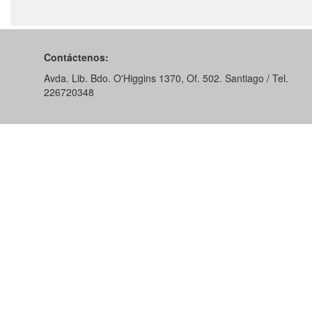
Contáctenos:
Avda. Lib. Bdo. O'Higgins 1370, Of. 502. Santiago / Tel.
226720348