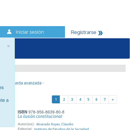
Iniciar sesión
Registrarse
×
- Búsqueda avanzada -
es
nte a
1
2
3
4
5
6
7
»
ISBN
978-956-8639-80-8
La ilusión constitucional
Autor(es):
Alvarado Rojas, Claudio
Editorial:
Instituto de Estudios de la Sociedad