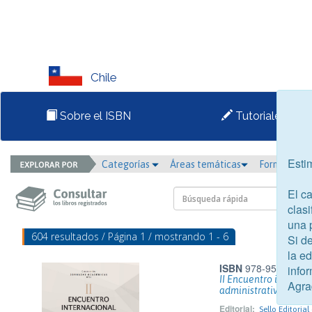
Chile
Sobre el ISBN
Tutoriales
Esti
Categorías
Áreas temáticas
Formato
El c
clasi
una 
604 resultados / Página 1 / mostrando 1 - 6
Si d
la e
ISBN
978-956-200-1
infor
II Encuentro interna
Agra
administrativo del co
Editorial:
Sello Editoria