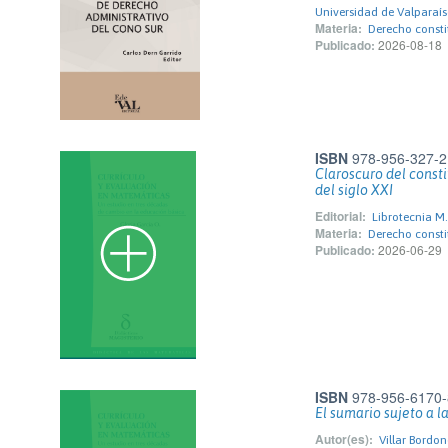
Universidad de Valparaí
Materia:
Derecho consti
Publicado:
2026-08-18
ISBN
978-956-327-2
Claroscuro del const
del siglo XXI
Editorial:
Librotecnia M.
Materia:
Derecho consti
Publicado:
2026-06-29
ISBN
978-956-6170-
El sumario sujeto a la
Autor(es):
Villar Bordo