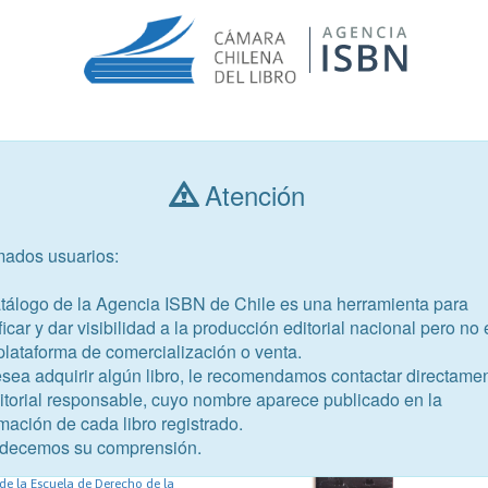
Consultar libros
Atención
mados usuarios:
Año de publicación
Público objetivo
atálogo de la Agencia ISBN de Chile es una herramienta para
ficar y dar visibilidad a la producción editorial nacional pero no 
plataforma de comercialización o venta.
esea adquirir algún libro, le recomendamos contactar directame
ditorial responsable, cuyo nombre aparece publicado en la
41-0
mación de cada libro registrado.
cional de derecho
decemos su comprensión.
no sur
l de la Escuela de Derecho de la