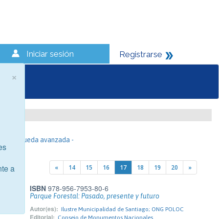
Iniciar sesión
Registrarse
×
- Búsqueda avanzada -
es
nte a
«
14
15
16
17
18
19
20
»
ISBN
978-956-7953-80-6
Parque Forestal: Pasado, presente y futuro
Autor(es):
Ilustre Municipalidad de Santiago; ONG POLOC
Editorial:
Consejo de Monumentos Nacionales