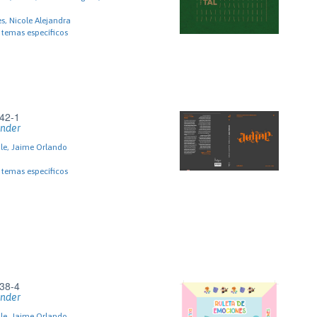
s, Nicole Alejandra
 temas específicos
42-1
ender
ile, Jaime Orlando
 temas específicos
38-4
ender
ile, Jaime Orlando