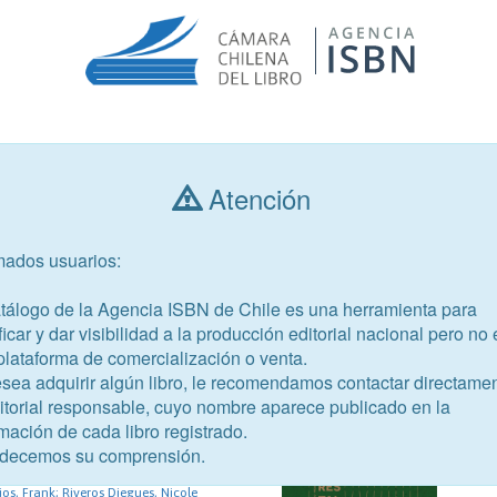
Consultar libros
Atención
mados usuarios:
Año de publicación
Público objetivo
atálogo de la Agencia ISBN de Chile es una herramienta para
ficar y dar visibilidad a la producción editorial nacional pero no 
plataforma de comercialización o venta.
esea adquirir algún libro, le recomendamos contactar directame
ditorial responsable, cuyo nombre aparece publicado en la
79-0
mación de cada libro registrado.
y escritura en contextos
decemos su comprensión.
os, Frank; Riveros Diegues, Nicole