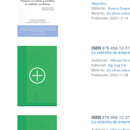
Alejandra
Editorial:
Riveros Diegue
Materia:
De obras sobre
Publicado:
2023-12-14
ISBN
978-956-12-37
La valentía de empr
Autor(es):
Villouta Porc
Editorial:
Zig-Zag S.A.
Materia:
De obras sobre
Publicado:
2023-11-08
ISBN
978-956-12-37
La valentía de empr
Autor(es):
Villouta Porc