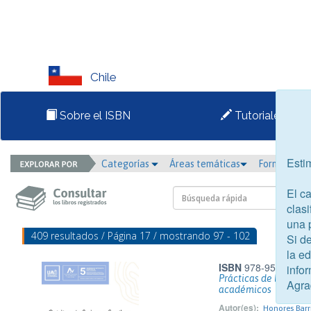
Chile
Sobre el ISBN
Tutoriales
Esti
Categorías
Áreas temáticas
Formato
El c
clasi
una 
409 resultados / Página 17 / mostrando 97 - 102
Si d
la e
ISBN
978-956-416-5
infor
Prácticas de lectura 
Agra
académicos
Autor(es):
Honores Barri