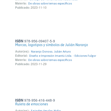
Materia:
De obras sobre temas específicos
Publicado:
2023-11-10
ISBN
978-956-09407-5-9
Marcas, logotipos y símbolos de Julián Naranjo
Autor(es):
Naranjo Donoso, Julián Arturo
Editorial:
Diseño e Impresión Imantú Ltda. - Ediciones Fulgor
Materia:
De obras sobre temas específicos
Publicado:
2023-11-29
ISBN
978-956-416-448-9
Ruleta de emociones
Autor(es):
Faúndez Aguilar, Nidia