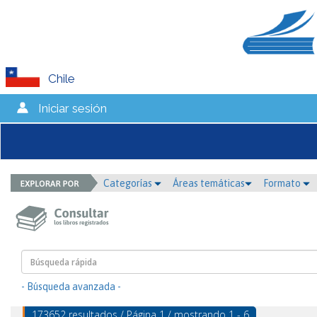
Chile
Iniciar sesión
Categorías
Áreas temáticas
Formato
- Búsqueda avanzada -
173652 resultados / Página 1 / mostrando 1 - 6