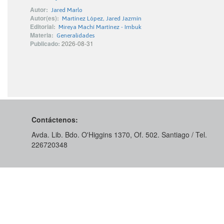
Autor:
Jared Marlo
Autor(es):
Martínez López, Jared Jazmín
Editorial:
Mireya Machí Martínez - Imbuk
Materia:
Generalidades
Publicado:
2026-08-31
Contáctenos:
Avda. Lib. Bdo. O'Higgins 1370, Of. 502. Santiago / Tel.
226720348