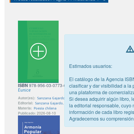
Estimados usuarios:
El catálogo de la Agencia ISB
ISBN
978-956-03-0773-6
clasificar y dar visibilidad a l
Eunice
una plataforma de comercializ
Autor(es):
Si desea adquirir algún libro,
Sanzana Gajardo, Eduardo Antonio
Editorial:
Sanzana Gajardo, Eduardo Antonio
la editorial responsable, cuyo
Materia:
Poesía chilena
información de cada libro regis
Publicado:
2026-08-10
Agradecemos su comprensión