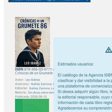
Estimados usuarios:
ISBN
978-956-03-0771-2
Crónicas de un Grumete 86
El catálogo de la Agencia ISB
Autor:
clasificar y dar visibilidad a l
Leo Ibáñez
Autor(es):
Ibáñez Zamora, Leonardo Ivan
una plataforma de comercializ
Editorial:
Ibáñez Zamora, Leonardo Ivan
Si desea adquirir algún libro,
Materia:
De obras sobre temas específicos
la editorial responsable, cuyo
Publicado:
2026-08-10
información de cada libro regis
Agradecemos su comprensión