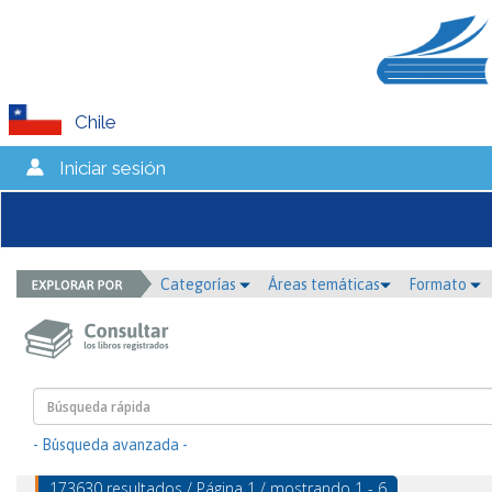
Chile
Iniciar sesión
Categorías
Áreas temáticas
Formato
- Búsqueda avanzada -
173630 resultados / Página 1 / mostrando 1 - 6