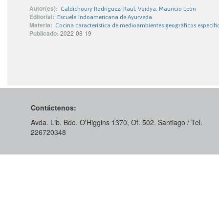
Autor(es):
Caldichoury Rodriguez, Raul; Vaidya, Mauricio León
Editorial:
Escuela Indoamericana de Ayurveda
Materia:
Cocina característica de medioambientes geográficos específi
Publicado:
2022-08-19
Contáctenos:
Avda. Lib. Bdo. O'Higgins 1370, Of. 502. Santiago / Tel.
226720348