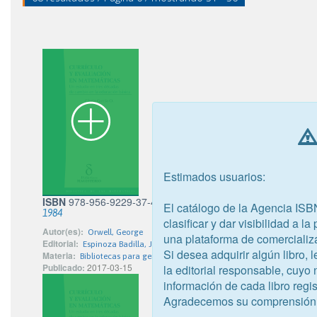
Estimados usuarios:
ISBN
978-956-9229-37-4
El catálogo de la Agencia ISB
1984
clasificar y dar visibilidad a l
Autor(es):
Orwell, George
una plataforma de comercializ
Editorial:
Espinoza Badilla, Jacqueline Elena - CREA Editores
Si desea adquirir algún libro,
Materia:
Bibliotecas para gente joven de doce a veinte años de edad
Publicado:
2017-03-15
la editorial responsable, cuyo
información de cada libro regis
Agradecemos su comprensión