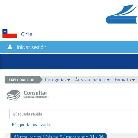
Chile
Iniciar sesión
Categorías
Áreas temáticas
Formato
- Búsqueda avanzada -
68 resultados / Página 6 / mostrando 31 - 36