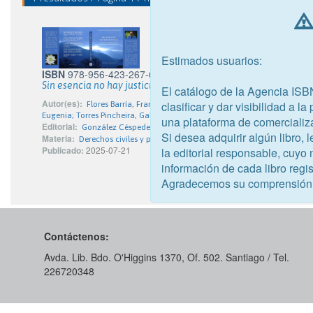
Estimados usuarios:
ISBN
978-956-423-267-6
Sin esencia no hay justicia
El catálogo de la Agencia ISB
Autor(es):
clasificar y dar visibilidad a l
Flores Barría, Francia Andrea; Flores González, Milton Lucia
Eugenia; Torres Pincheira, Gabriela Leonor
una plataforma de comercializ
Editorial:
González Céspedes, Paulina Patricia
Si desea adquirir algún libro,
Materia:
Derechos civiles y políticos
Publicado:
2025-07-21
la editorial responsable, cuyo
información de cada libro regis
Agradecemos su comprensión
Contáctenos:
Avda. Lib. Bdo. O'Higgins 1370, Of. 502. Santiago / Tel.
226720348