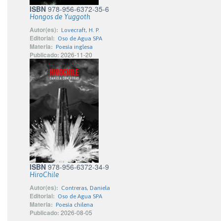
ISBN
978-956-6372-35-6
Hongos de Yuggoth
Autor(es):
Lovecraft, H. P.
Editorial:
Oso de Agua SPA
Materia:
Poesía inglesa
Publicado:
2026-11-20
ISBN
978-956-6372-34-9
HiroChile
Autor(es):
Contreras, Daniela
Editorial:
Oso de Agua SPA
Materia:
Poesía chilena
Publicado:
2026-08-05