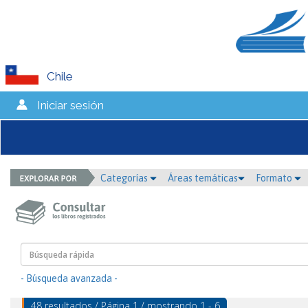
Chile
Iniciar sesión
Categorías
Áreas temáticas
Formato
- Búsqueda avanzada -
48 resultados / Página 1 / mostrando 1 - 6