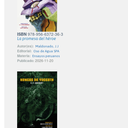
ISBN
978-956-6372-36-3
La promesa del héroe
Autor(es):
Maldonado, J.J
Editorial:
Oso de Agua SPA
Materia:
Ensayos peruanos
Publicado:
2026-11-20