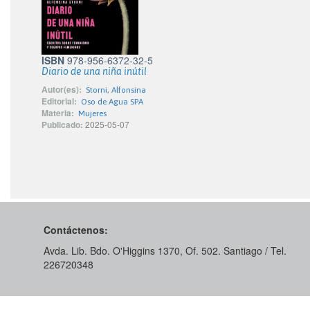
ISBN
978-956-6372-32-5
Diario de una niña inútil
Autor(es):
Storni, Alfonsina
Editorial:
Oso de Agua SPA
Materia:
Mujeres
Publicado:
2025-05-07
Contáctenos:
Avda. Lib. Bdo. O'Higgins 1370, Of. 502. Santiago / Tel.
226720348