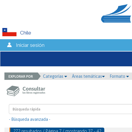
Chile
Iniciar sesión
Categorías
Áreas temáticas
Formato
- Búsqueda avanzada -
272 resultados / Página 7 / mostrando 37 - 42