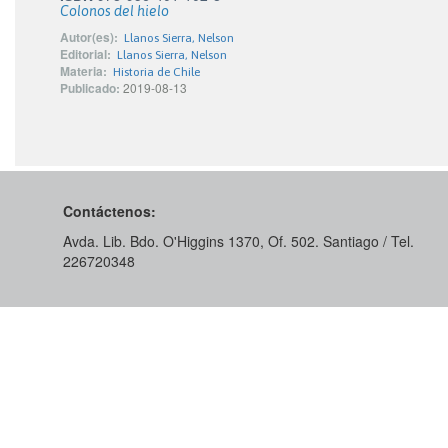
Colonos del hielo
Autor(es):
Llanos Sierra, Nelson
Editorial:
Llanos Sierra, Nelson
Materia:
Historia de Chile
Publicado:
2019-08-13
Contáctenos:
Avda. Lib. Bdo. O'Higgins 1370, Of. 502. Santiago / Tel.
226720348