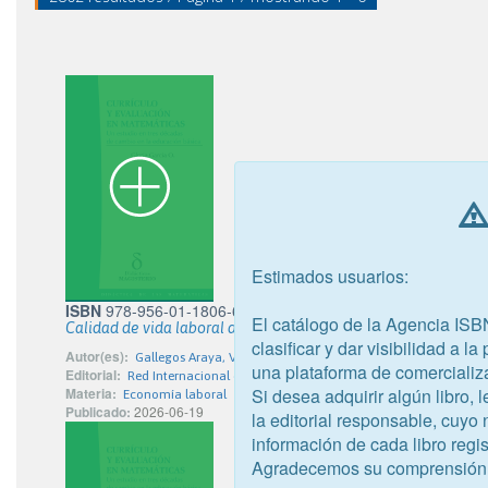
Estimados usuarios:
ISBN
978-956-01-1806-6
El catálogo de la Agencia ISB
Calidad de vida laboral docente: El liderazgo distribuido com
clasificar y dar visibilidad a l
Autor(es):
Gallegos Araya, Verónica; López Alfaro, Pablo
una plataforma de comercializ
Editorial:
Red Internacional del Libro Ltda.
Si desea adquirir algún libro,
Materia:
Economía laboral
Publicado:
2026-06-19
la editorial responsable, cuyo
información de cada libro regis
Agradecemos su comprensión