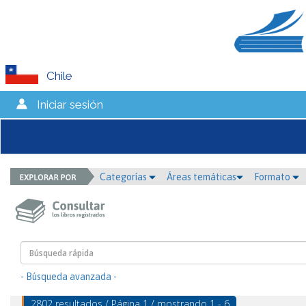
Chile
Iniciar sesión
Categorías
Áreas temáticas
Formato
- Búsqueda avanzada -
2802 resultados / Página 1 / mostrando 1 - 6