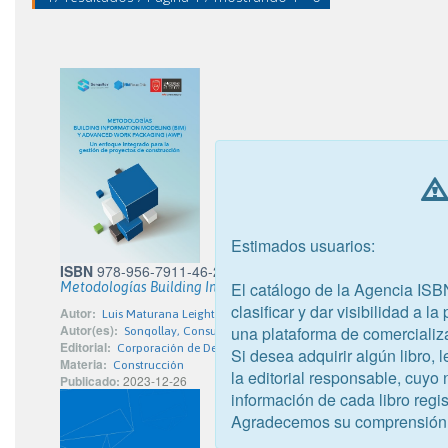
Estimados usuarios:
ISBN
978-956-7911-46-2
El catálogo de la Agencia ISB
Metodologías Building Information Modeling (BIM) y Advanc
clasificar y dar visibilidad a l
Autor:
Luis Maturana Leighton y Katy Vasquez Venegas
Autor(es):
una plataforma de comercializ
Sonqollay, Consultora; Universidad Autónoma de Chile
Editorial:
Corporación de Desarrollo Tecnológico
Si desea adquirir algún libro,
Materia:
Construcción
la editorial responsable, cuyo
Publicado:
2023-12-26
información de cada libro regis
Agradecemos su comprensión