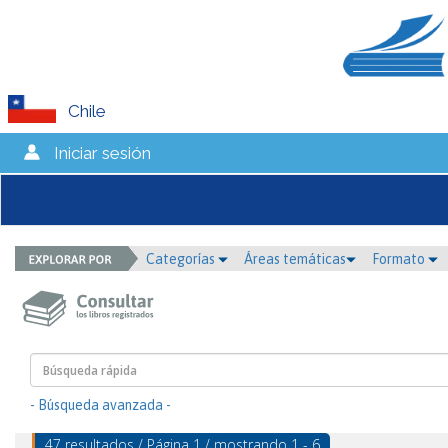
Chile
Iniciar sesión
Categorías
Áreas temáticas
Formato
- Búsqueda avanzada -
47 resultados / Página 1 / mostrando 1 - 6