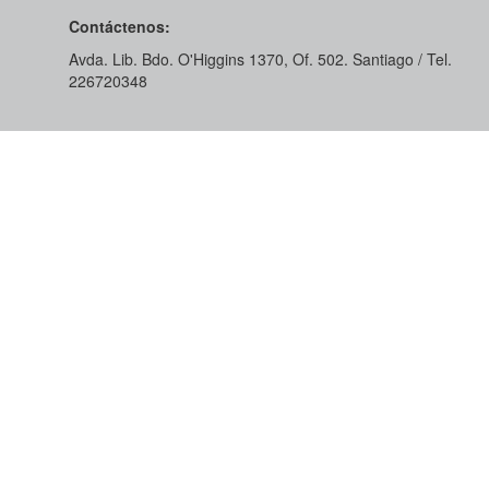
Contáctenos:
Avda. Lib. Bdo. O'Higgins 1370, Of. 502. Santiago / Tel.
226720348