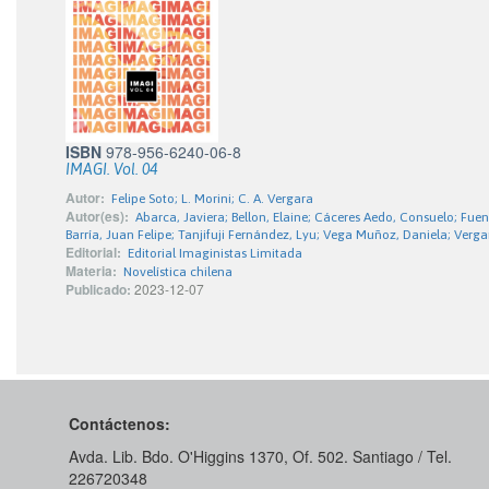
ISBN
978-956-6240-06-8
IMAGI. Vol. 04
Autor:
Felipe Soto; L. Morini; C. A. Vergara
Autor(es):
Abarca, Javiera; Bellon, Elaine; Cáceres Aedo, Consuelo; Fue
Barría, Juan Felipe; Tanjifuji Fernández, Lyu; Vega Muñoz, Daniela; Verga
Editorial:
Editorial Imaginistas Limitada
Materia:
Novelística chilena
Publicado:
2023-12-07
Contáctenos:
Avda. Lib. Bdo. O'Higgins 1370, Of. 502. Santiago / Tel.
226720348