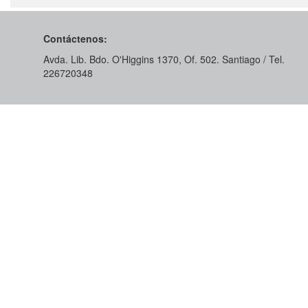
Contáctenos:
Avda. Lib. Bdo. O'Higgins 1370, Of. 502. Santiago / Tel.
226720348