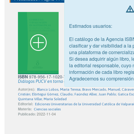
Estimados usuarios:
El catálogo de la Agencia ISB
clasificar y dar visibilidad a l
una plataforma de comercializ
Si desea adquirir algún libro,
la editorial responsable, cuyo
información de cada libro regis
ISBN
978-956-17-1020-7
Agradecemos su comprensión
Diálogos PUCV en torno al reconocimiento, la hospitalidad y 
Autor(es):
Blanco Lobos, María Teresa; Bravo Mercado, Manuel; Cáraves S
Cristián; Elórtegui Gómez, Claudio; Faúndez Allier, Juan Pablo; Gatica Es
Quintana Villar, María Soledad
Editorial:
Ediciones Universitarias de la Universidad Católica de Valpara
Materia:
Ciencias sociales
Publicado:
2022-11-04