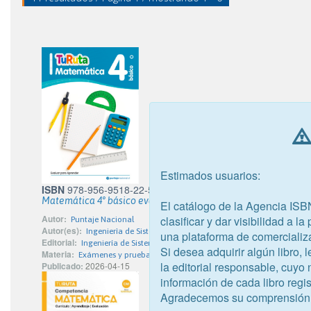
Estimados usuarios:
ISBN
978-956-9518-22-5
Matemática 4° básico evaluar para aprender - Proyecto Tu Ru
El catálogo de la Agencia ISB
Autor:
clasificar y dar visibilidad a l
Puntaje Nacional
Autor(es):
Ingenierìa de Sistemas Open Green Road S.A.
una plataforma de comercializ
Editorial:
Ingeniería de Sistemas Open Green Road S.A.
Si desea adquirir algún libro,
Materia:
Exámenes y pruebas; ubicación académica
la editorial responsable, cuyo
Publicado:
2026-04-15
información de cada libro regis
Agradecemos su comprensión