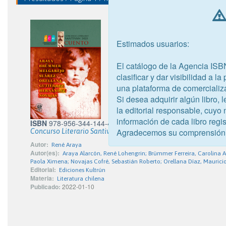
Estimados usuarios:
El catálogo de la Agencia ISB
clasificar y dar visibilidad a l
una plataforma de comercializ
Si desea adquirir algún libro,
la editorial responsable, cuyo
información de cada libro regis
ISBN
978-956-344-144-4
Agradecemos su comprensión
Concurso Literario Santiván 2021
Autor:
René Araya
Autor(es):
Araya Alarcón, René Lohengrin; Brümmer Ferreira, Carolina A
Paola Ximena; Novajas Cofré, Sebastián Roberto; Orellana Díaz, Mauricio
Editorial:
Ediciones Kultrún
Materia:
Literatura chilena
Publicado:
2022-01-10