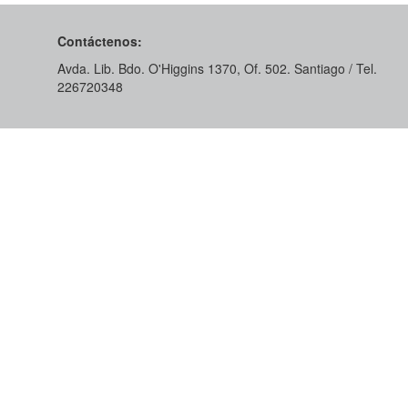
Contáctenos:
Avda. Lib. Bdo. O'Higgins 1370, Of. 502. Santiago / Tel.
226720348