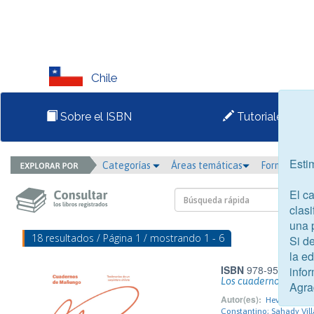
Chile
Sobre el ISBN
Tutoriales
Esti
Categorías
Áreas temáticas
Formato
El c
clasi
una 
18 resultados / Página 1 / mostrando 1 - 6
Si d
la e
ISBN
978-956-9862-
infor
Los cuadernos de M
Agra
Autor(es):
Hevia Riera,
Constantino; Sahady Vil