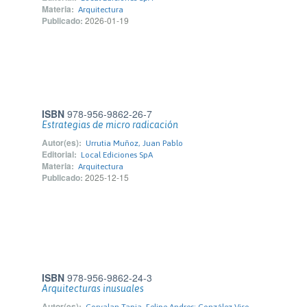
Materia:
Arquitectura
Publicado:
2026-01-19
ISBN
978-956-9862-26-7
Estrategias de micro radicación
Autor(es):
Urrutia Muñoz, Juan Pablo
Editorial:
Local Ediciones SpA
Materia:
Arquitectura
Publicado:
2025-12-15
ISBN
978-956-9862-24-3
Arquitecturas inusuales
Autor(es):
Corvalan Tapia, Felipe Andres; González Viso,