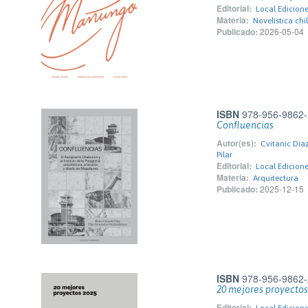
Editorial:
Local Edicion
Materia:
Novelística chi
Publicado:
2026-05-04
ISBN
978-956-9862-
Confluencias
Autor(es):
Cvitanic Díaz
Pilar
Editorial:
Local Edicion
Materia:
Arquitectura
Publicado:
2025-12-15
ISBN
978-956-9862-
20 mejores proyectos
Editorial:
Local Edicion