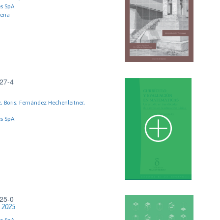
es SpA
lena
27-4
, Boris; Fernández Hechenleitner,
es SpA
25-0
 2025
es SpA