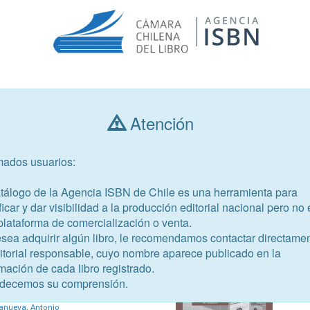
Consultar libros
Atención
mados usuarios:
Año de publicación
Público objetivo
atálogo de la Agencia ISBN de Chile es una herramienta para
ficar y dar visibilidad a la producción editorial nacional pero no 
plataforma de comercialización o venta.
esea adquirir algún libro, le recomendamos contactar directame
ditorial responsable, cuyo nombre aparece publicado en la
29-8
mación de cada libro registrado.
añungo
decemos su comprensión.
 Carlos; Mawromatis Pazderka,
lanueva, Antonio