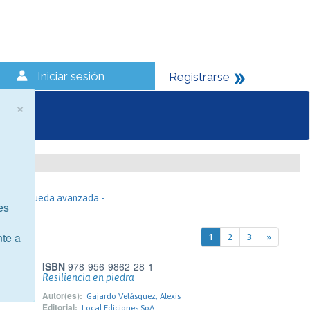
Iniciar sesión
Registrarse
×
- Búsqueda avanzada -
es
nte a
1
2
3
»
ISBN
978-956-9862-28-1
Resiliencia en piedra
Autor(es):
Gajardo Velásquez, Alexis
Editorial:
Local Ediciones SpA