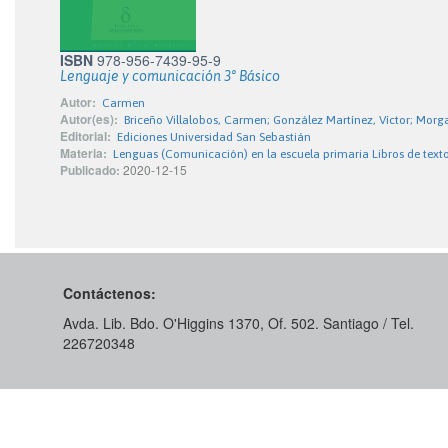
ISBN
978-956-7439-95-9
Lenguaje y comunicación 3° Básico
Autor:
Carmen
Autor(es):
Briceño Villalobos, Carmen; González Martínez, Víctor; Mo
Editorial:
Ediciones Universidad San Sebastián
Materia:
Lenguas (Comunicación) en la escuela primaria Libros de text
Publicado:
2020-12-15
Contáctenos:
Avda. Lib. Bdo. O'Higgins 1370, Of. 502. Santiago / Tel.
226720348