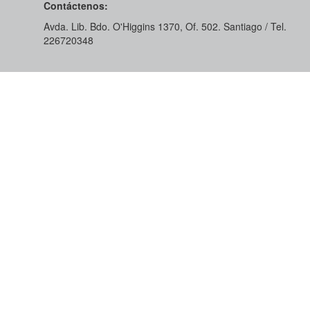
Contáctenos:
Avda. Lib. Bdo. O'Higgins 1370, Of. 502. Santiago / Tel.
226720348