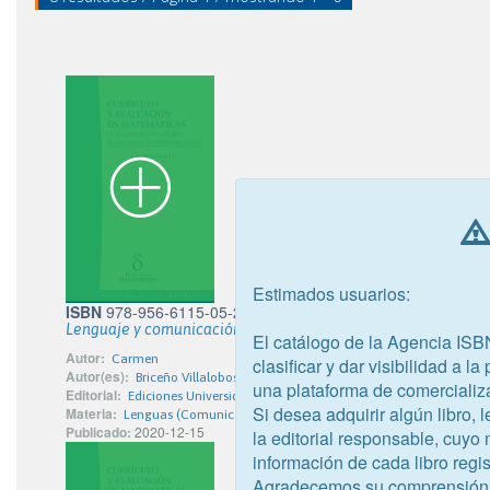
Estimados usuarios:
ISBN
978-956-6115-05-2
Lenguaje y comunicación 4° Básico
El catálogo de la Agencia ISB
Autor:
Carmen
clasificar y dar visibilidad a l
Autor(es):
Briceño Villalobos, Carmen; González Martínez, Víctor; Pardo
una plataforma de comercializ
Editorial:
Ediciones Universidad San Sebastián
Si desea adquirir algún libro,
Materia:
Lenguas (Comunicación) en la escuela primaria Libros de text
Publicado:
2020-12-15
la editorial responsable, cuyo
información de cada libro regis
Agradecemos su comprensión