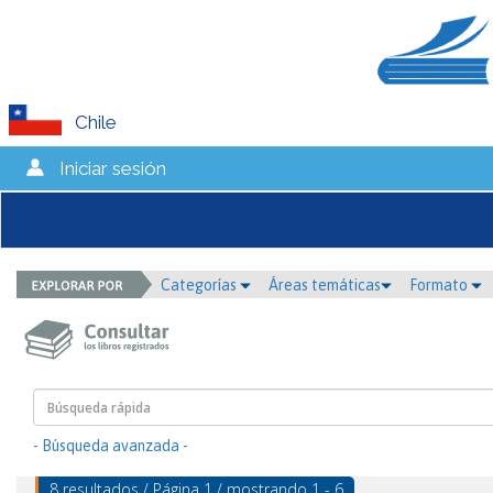
Chile
Iniciar sesión
Categorías
Áreas temáticas
Formato
- Búsqueda avanzada -
8 resultados / Página 1 / mostrando 1 - 6