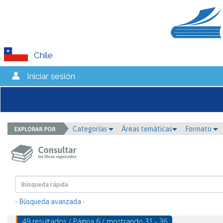
Chile
Iniciar sesión
Categorías
Áreas temáticas
Formato
- Búsqueda avanzada -
49 resultados / Página 6 / mostrando 31 - 36