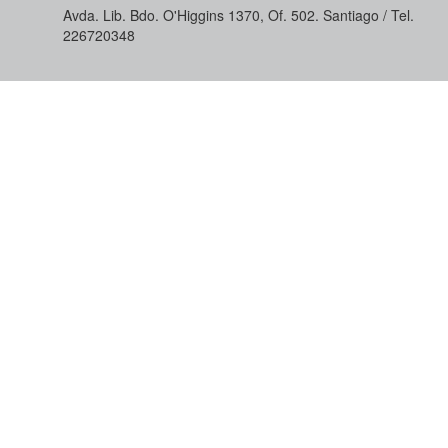
Avda. Lib. Bdo. O'Higgins 1370, Of. 502. Santiago / Tel.
226720348