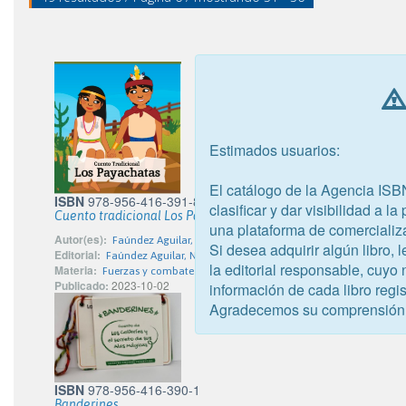
Estimados usuarios:
El catálogo de la Agencia ISB
ISBN
978-956-416-391-8
clasificar y dar visibilidad a l
Cuento tradicional Los Payachatas
una plataforma de comercializ
Autor(es):
Faúndez Aguilar, Nidia
Si desea adquirir algún libro,
Editorial:
Faúndez Aguilar, Nidia
la editorial responsable, cuyo
Materia:
Fuerzas y combate de infantería
Publicado:
2023-10-02
información de cada libro regis
Agradecemos su comprensión
ISBN
978-956-416-390-1
Banderines