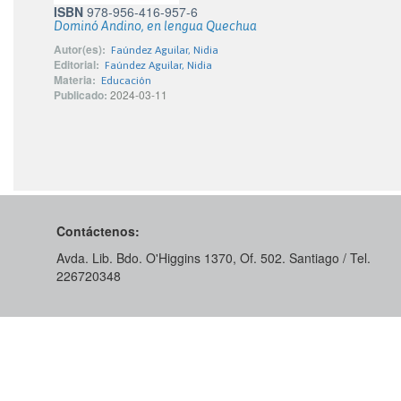
ISBN
978-956-416-957-6
Dominó Andino, en lengua Quechua
Autor(es):
Faúndez Aguilar, Nidia
Editorial:
Faúndez Aguilar, Nidia
Materia:
Educación
Publicado:
2024-03-11
Contáctenos:
Avda. Lib. Bdo. O'Higgins 1370, Of. 502. Santiago / Tel.
226720348