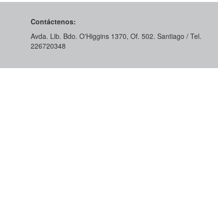
Contáctenos:
Avda. Lib. Bdo. O'Higgins 1370, Of. 502. Santiago / Tel.
226720348