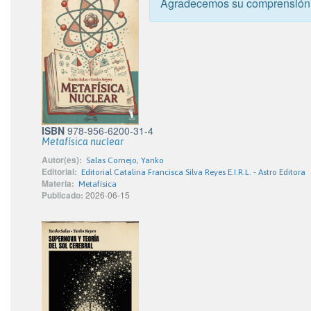
Agradecemos su comprensión
ISBN
978-956-6200-31-4
Metafísica nuclear
Autor(es):
Salas Cornejo, Yanko
Editorial:
Editorial Catalina Francisca Silva Reyes E.I.R.L. - Astro Editora
Materia:
Metafísica
Publicado:
2026-06-15