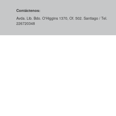
Contáctenos:
Avda. Lib. Bdo. O'Higgins 1370, Of. 502. Santiago / Tel.
226720348