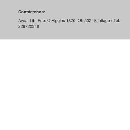
Contáctenos:
Avda. Lib. Bdo. O'Higgins 1370, Of. 502. Santiago / Tel.
226720348