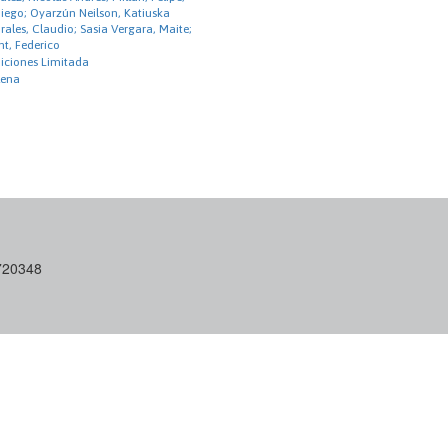
Diego; Oyarzún Neilson, Katiuska
rales, Claudio; Sasia Vergara, Maite;
ht, Federico
diciones Limitada
lena
6720348