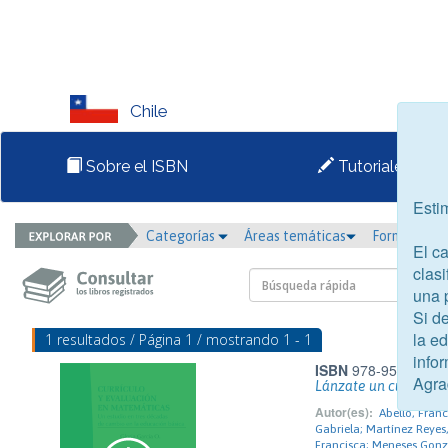
Chile
Sobre el ISBN
Tutoriales
Esti
Categorías
Áreas temáticas
Formato
El c
clasi
una 
Si d
la e
1 resultados / Página 1 / mostrando 1 - 1
infor
ISBN
978-956-8835-
Agra
Lánzate un cuento co
Autor(es):
Abello, Fran
Gabriela; Martínez Reyes,
Francisca; Meneses Gonzál