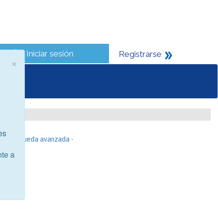
Iniciar sesión
Registrarse
×
es
- Búsqueda avanzada -
nte a