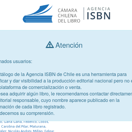
Atención
Consultar libros
mados usuarios:
Año de publicación
Público objetivo
atálogo de la Agencia ISBN de Chile es una herramienta para
ficar y dar visibilidad a la producción editorial nacional pero no 
plataforma de comercialización o venta.
esea adquirir algún libro, le recomendamos contactar directame
ditorial responsable, cuyo nombre aparece publicado en la
mación de cada libro registrado.
84-2
decemos su comprensión.
n las lanzas
co; Gana Gana, Federico; Lobos,
 Carolina del Pilar; Maturana,
ez, Nicolás Andrés; Millán, Felipe;