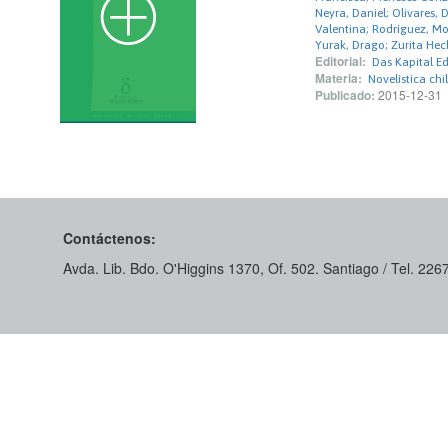
Neyra, Daniel; Olivares, 
Valentina; Rodríguez, Mo
Yurak, Drago; Zurita Hec
Editorial:
Das Kapital E
Materia:
Novelística chi
Publicado:
2015-12-31
Contáctenos:
Avda. Lib. Bdo. O'Higgins 1370, Of. 502. Santiago / Tel. 22