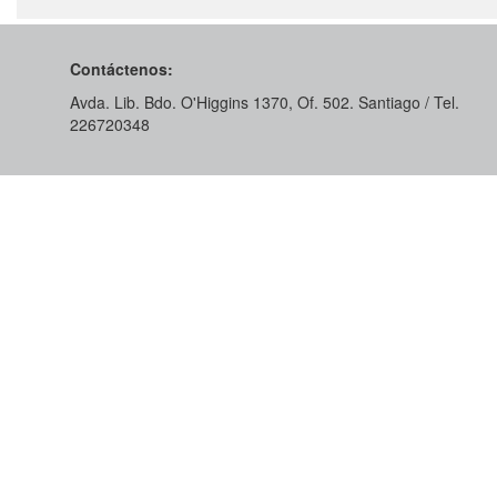
Contáctenos:
Avda. Lib. Bdo. O'Higgins 1370, Of. 502. Santiago / Tel.
226720348