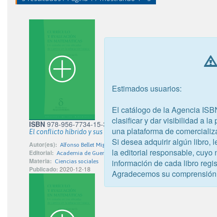
Estimados usuarios:
El catálogo de la Agencia ISB
clasificar y dar visibilidad a l
ISBN
978-956-7734-15-3
una plataforma de comercializ
El conflicto híbrido y sus efectos en la conducción operacional
Si desea adquirir algún libro,
Autor(es):
Alfonso Bellet Miguel; Díaz Mardones, Hernán; Gaete Moreno
la editorial responsable, cuyo
Editorial:
Academia de Guerra del Ejército
Materia:
información de cada libro regis
Ciencias sociales
Publicado:
2020-12-18
Agradecemos su comprensión