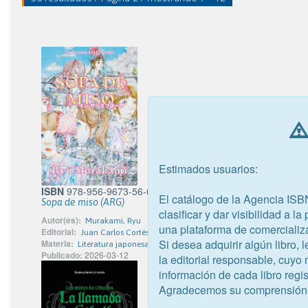
Estimados usuarios:
ISBN
978-956-9673-56-6
El catálogo de la Agencia ISB
Sopa de miso (ARG)
clasificar y dar visibilidad a l
Autor(es):
Murakami, Ryu
una plataforma de comercializ
Editorial:
Juan Carlos Cortés León - Abducción Editorial
Si desea adquirir algún libro,
Materia:
Literatura japonesa
Publicado:
2026-03-12
la editorial responsable, cuyo
información de cada libro regis
Agradecemos su comprensión