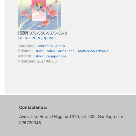
ISBN
978-956-9673-36-8
Un ruiseñor japonés
Autor(es):
Watanna, Onoto
Editorial:
Juan Carlos Cortés León - Abducción Editorial
Materia:
Literatura japonesa
Publicado:
2024-06-03
Contáctenos:
Avda. Lib. Bdo. O'Higgins 1370, Of. 502. Santiago / Tel.
226720348