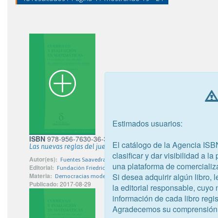
Estimados usuarios:
ISBN
978-956-7630-36-3
El catálogo de la Agencia ISB
Las nuevas reglas del juego político en Chile: partidos, camp
clasificar y dar visibilidad a l
Autor(es):
Fuentes Saavedra, Claudio
una plataforma de comercializ
Editorial:
Fundación Friedrich Ebert
Si desea adquirir algún libro,
Materia:
Democracias modernas
Publicado:
2017-08-29
la editorial responsable, cuyo
información de cada libro regis
Agradecemos su comprensión