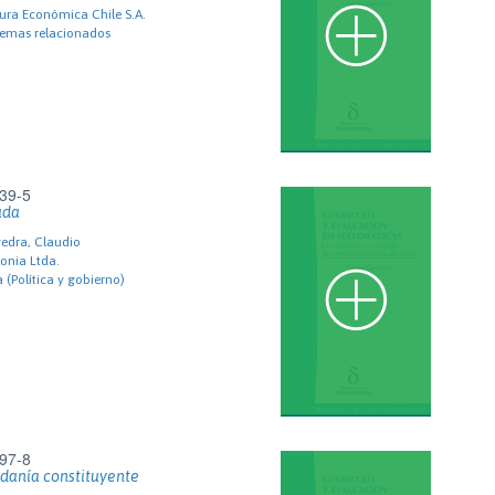
ura Económica Chile S.A.
temas relacionados
39-5
ada
edra, Claudio
lonia Ltda.
a (Política y gobierno)
97-8
danía constituyente