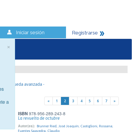
Iniciar sesión
Registrarse
×
- Búsqueda avanzada -
es
«
1
2
3
4
5
6
7
»
nte a
ISBN
978-956-289-243-8
La revuelta de octubre
Autor(es):
Brunner Ried, José Joaquín; Castiglioni, Rossana;
Fuentes Saavedra, Claudio