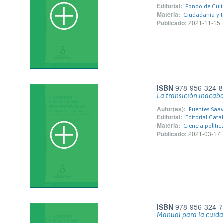
Editorial:
Fondo de Cult
Materia:
Ciudadanía y 
Publicado:
2021-11-15
ISBN
978-956-324-8
La transición inacab
Autor(es):
Fuentes Saav
Editorial:
Editorial Cata
Materia:
Ciencia polític
Publicado:
2021-03-17
ISBN
978-956-324-7
Manual para la cuida