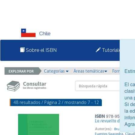
Chile
Sobre el ISBN
Tutoriales
Esti
Categorías
Áreas temáticas
Formato
El c
clasi
una 
48 resultados / Página 2 / mostrando 7 - 12
Si d
la e
ISBN
978-956-289-2
infor
La revuelta de octub
Agra
Autor(es):
Brunner Ried,
Fuentes Saavedra, Claud