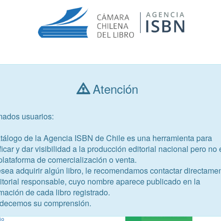
Consultar libros
Atención
mados usuarios:
Año de publicación
Público objetivo
atálogo de la Agencia ISBN de Chile es una herramienta para
ficar y dar visibilidad a la producción editorial nacional pero no 
plataforma de comercialización o venta.
esea adquirir algún libro, le recomendamos contactar directame
ditorial responsable, cuyo nombre aparece publicado en la
44-5
mación de cada libro registrado.
re
decemos su comprensión.
 José Joaquín; Castiglioni, Rossana;
io