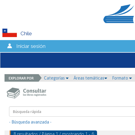
Chile
Iniciar sesión
Categorías
Áreas temáticas
Formato
- Búsqueda avanzada -
8 resultados / Página 1 / mostrando 1 - 6