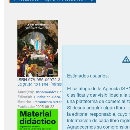
Estimados usuarios:
ISBN
978-956-09972-3-4
La gruta no tiene límites: arquitectura sagrada y comunitaria 
El catálogo de la Agencia ISB
Autor(es):
Bahamondes González, Luis Andrés; Baros Townsend, Maurici
clasificar y dar visibilidad a l
Editorial:
Fundación Aldea, Arquitectura Ciudadanía y Aprendizaje
una plataforma de comercializ
Materia:
Tratamiento histórico. geográfico. de personas en la arquitect
Publicado:
2025-09-22
Si desea adquirir algún libro,
la editorial responsable, cuyo
información de cada libro regis
Agradecemos su comprensión