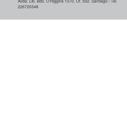
Avda. Lib. Bdo. O'Higgins 1370, Of. 502. Santiago / Tel.
226720348