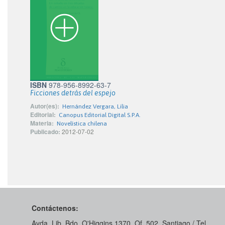
ISBN
978-956-8992-63-7
Ficciones detrás del espejo
Autor(es):
Hernández Vergara, Lilia
Editorial:
Canopus Editorial Digital S.P.A.
Materia:
Novelística chilena
Publicado:
2012-07-02
Contáctenos:
Avda. Lib. Bdo. O'Higgins 1370, Of. 502. Santiago / Tel.