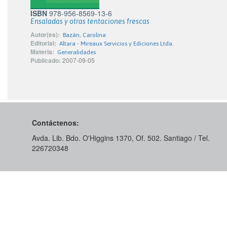
ISBN
978-956-8569-13-6
Ensaladas y otras tentaciones frescas
Autor(es):
Bazán, Carolina
Editorial:
Altara - Mireaux Servicios y Ediciones Ltda.
Materia:
Generalidades
Publicado:
2007-09-05
Contáctenos:
Avda. Lib. Bdo. O'Higgins 1370, Of. 502. Santiago / Tel.
226720348