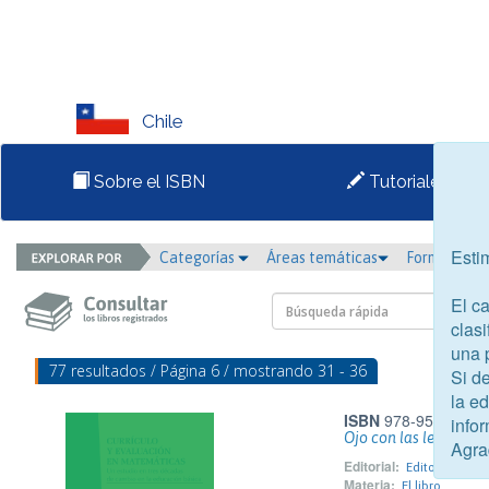
Chile
Sobre el ISBN
Tutoriales
Esti
Categorías
Áreas temáticas
Formato
El c
clasi
una 
77 resultados / Página 6 / mostrando 31 - 36
Si d
la e
ISBN
978-956-324-2
infor
Ojo con las lecturas
Agra
Editorial:
Editorial Cata
Materia:
El libro