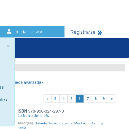
Iniciar sesión
Registrarse
×
- Búsqueda avanzada -
es
«
3
4
5
6
7
8
9
»
nte a
ISBN
978-956-324-297-3
La tierra del cielo
Autor(es):
Infante Beovic, Catalina; Montecino Aguirre,
Sonia