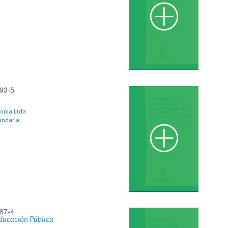
93-5
lonia Ltda.
undaria
87-4
ducación Pública