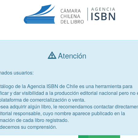
Consultar libros
Atención
mados usuarios:
Año de publicación
Público objetivo
atálogo de la Agencia ISBN de Chile es una herramienta para
ficar y dar visibilidad a la producción editorial nacional pero no 
plataforma de comercialización o venta.
esea adquirir algún libro, le recomendamos contactar directame
ditorial responsable, cuyo nombre aparece publicado en la
99-7
mación de cada libro registrado.
decemos su comprensión.
lonia Ltda.