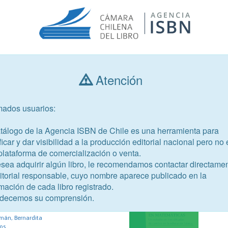
Atención
Consultar libros
mados usuarios:
Año de publicación
Público objetivo
atálogo de la Agencia ISBN de Chile es una herramienta para
ficar y dar visibilidad a la producción editorial nacional pero no 
plataforma de comercialización o venta.
esea adquirir algún libro, le recomendamos contactar directame
ditorial responsable, cuyo nombre aparece publicado en la
mación de cada libro registrado.
43-1
decemos su comprensión.
án, Bernardita
ros