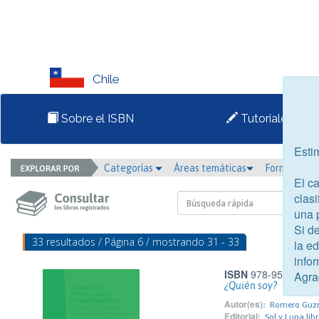
Chile
Sobre el ISBN
Tutoriales
Esti
Categorías
Áreas temáticas
Formato
El c
clasi
una 
Si d
33 resultados / Página 6 / mostrando 31 - 33
la e
infor
ISBN
978-956-7713-
Agra
¿Quién soy?
Autor(es):
Romero Guzm
Editorial:
Sol y Luna lib