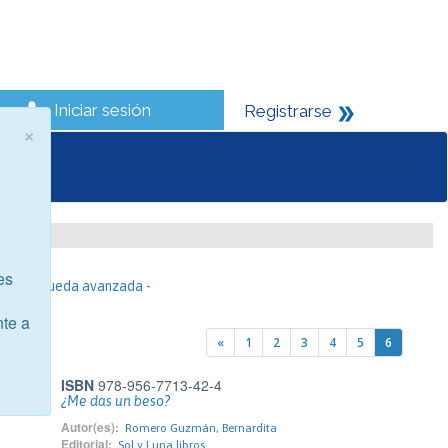
Iniciar sesión
Registrarse
×
es
- Búsqueda avanzada -
nte a
«
1
2
3
4
5
6
ISBN
978-956-7713-42-4
¿Me das un beso?
Autor(es):
Romero Guzmán, Bernardita
Editorial:
Sol y Luna libros