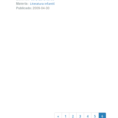
Materia:
Literatura infantil
Publicado:
2009-04-30
«
1
2
3
4
5
6