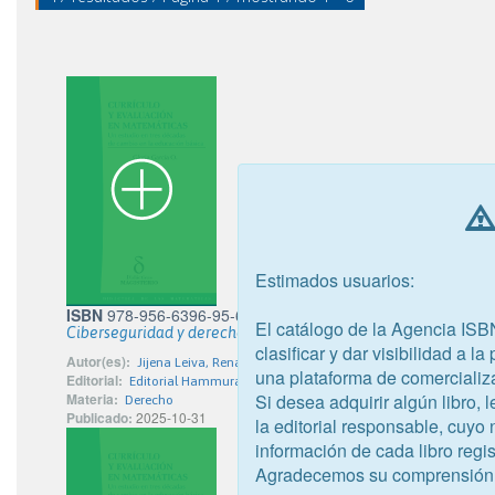
Estimados usuarios:
ISBN
978-956-6396-95-6
El catálogo de la Agencia ISB
Ciberseguridad y derecho. Datos personales y delitos
clasificar y dar visibilidad a l
Autor(es):
Jijena Leiva, Renato
una plataforma de comercializ
Editorial:
Editorial Hammurabi
Si desea adquirir algún libro,
Materia:
Derecho
Publicado:
2025-10-31
la editorial responsable, cuyo
información de cada libro regis
Agradecemos su comprensión