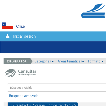
Chile
Iniciar sesión
Categorías
Áreas temáticas
Formato
- Búsqueda avanzada -
17 resultados / Página 1 / mostrando 1 - 6