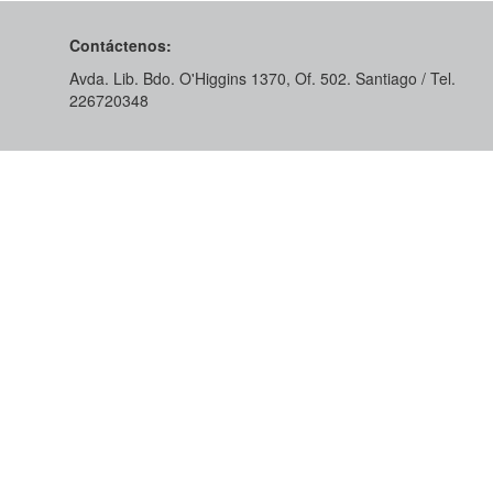
Contáctenos:
Avda. Lib. Bdo. O'Higgins 1370, Of. 502. Santiago / Tel.
226720348