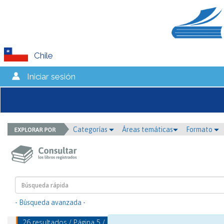
Chile
Iniciar sesión
Categorías
Áreas temáticas
Formato
- Búsqueda avanzada -
26 resultados / Página 5 / mostrando 25 - 26