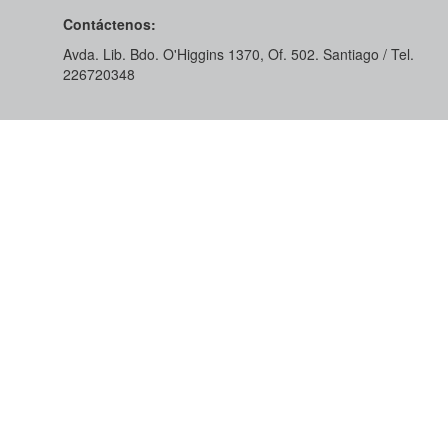
Contáctenos:
Avda. Lib. Bdo. O'Higgins 1370, Of. 502. Santiago / Tel.
226720348