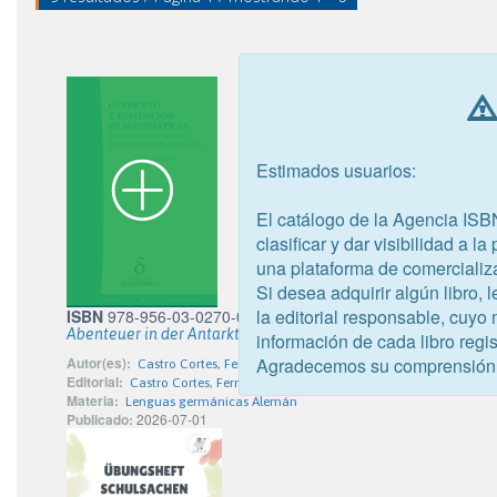
Estimados usuarios:
El catálogo de la Agencia ISB
clasificar y dar visibilidad a l
una plataforma de comercializ
Si desea adquirir algún libro,
la editorial responsable, cuyo
ISBN
978-956-03-0270-0
Abenteuer in der Antarktis
información de cada libro regis
Agradecemos su comprensión
Autor(es):
Castro Cortes, Fernanda Javiera; Seguel Espina, Catalina An
Editorial:
Castro Cortes, Fernanda Javiera
Materia:
Lenguas germánicas Alemán
Publicado:
2026-07-01