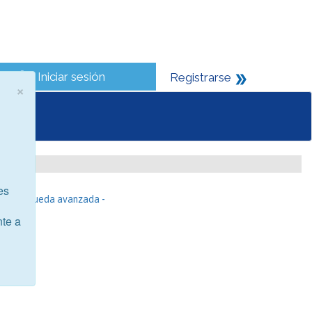
Iniciar sesión
Registrarse
×
es
- Búsqueda avanzada -
nte a