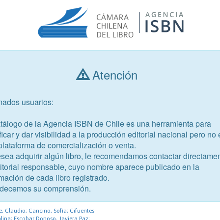
Atención
Consultar libros
mados usuarios:
Año de publicación
Público objetivo
atálogo de la Agencia ISBN de Chile es una herramienta para
ficar y dar visibilidad a la producción editorial nacional pero no 
plataforma de comercialización o venta.
esea adquirir algún libro, le recomendamos contactar directame
ditorial responsable, cuyo nombre aparece publicado en la
mación de cada libro registrado.
94-3
decemos su comprensión.
ias del III Concurso de cuentos
tura UNAB
e, Claudio; Cancino, Sofía; Cifuentes
alina; Escobar Donoso, Javiera Paz;