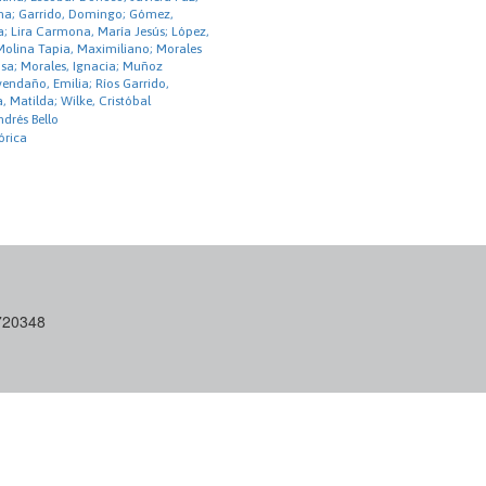
ina; Garrido, Domingo; Gómez,
na; Lira Carmona, María Jesús; López,
 Molina Tapia, Maximiliano; Morales
isa; Morales, Ignacia; Muñoz
vendaño, Emilia; Ríos Garrido,
 Matilda; Wilke, Cristóbal
drés Bello
órica
6720348