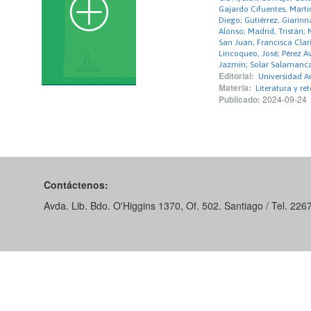
Gajardo Cifuentes, Mart
Diego; Gutiérrez, Giarin
Alonso; Madrid, Tristán;
San Juan, Francisca Clar
Lincoqueo, José; Pérez A
Jazmín; Solar Salamanca,
Editorial:
Universidad An
Materia:
Literatura y ret
Publicado:
2024-09-24
Contáctenos:
Avda. Lib. Bdo. O'Higgins 1370, Of. 502. Santiago / Tel. 22