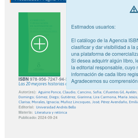
Estimados usuarios:
El catálogo de la Agencia ISB
clasificar y dar visibilidad a l
una plataforma de comercializ
Si desea adquirir algún libro,
la editorial responsable, cuyo
información de cada libro regis
ISBN
978-956-7247-94-3
Agradecemos su comprensión
Las 20 mejores historias del III Concurso de cuentos para jóv
Autor(es):
Aguirre Ponce, Claudio; Cancino, Sofía; Cifuentes Gil, Ayelén
Domingo; Gómez, Diego; Gutiérrez, Giarinna; Lira Carmona, María Jesús; 
Clarisa; Morales, Ignacia; Muñoz Lincoqueo, José; Pérez Avendaño, Emilia
Editorial:
Universidad Andrés Bello
Materia:
Literatura y retórica
Publicado:
2024-09-24